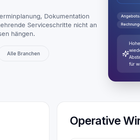
Json2doc Documents
Betrieb & Wartung
Terminplanung, Dokumentation
Angebots
ehrende Serviceschritte nicht an
Rechnung
sen hängen.
Hohe 
wied
Alle Branchen
Absti
für w
Operative Wi