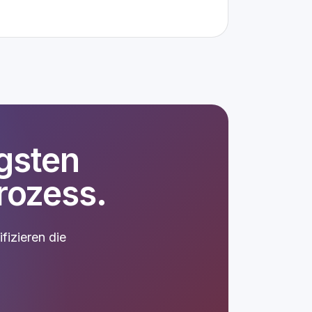
igsten
rozess.
fizieren die