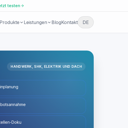
etzt testen
Produkte
Leistungen
Blog
Kontakt
DE
BRANCHE
KOSTENLOSER START
Agenturen,
Erstgespräch
Beratungen und
Umsetzungspartner
vereinbaren
HANDWERK, SHK, ELEKTRIK UND DACH
Facio Agent
Immobilienverwaltung
Wir prüfen gemeinsam, welche
inplanung
und Property
Automatisierung sich lohnt und wi
AI Agents für Kundenprozesse und
Management
wartbar umgesetzt werden kann.
operative Aufgaben.
botsannahme
Steuerberatung und
buchhaltungsnahe
tellen-Doku
Services