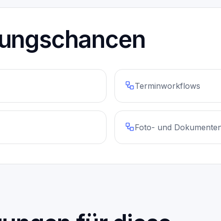
rungschancen
Terminworkflows
Foto- und Dokumente