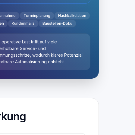
Produktseiten öffnen
Logistik, Spedition
annahme
Terminplanung
Nachkalkulation
und Warehouse
en
Kundenmails
Baustellen-Doku
Bauunternehmen und
Bauzulieferer
operative Last trifft auf viele
erholbare Service- und
mmungsschritte, wodurch klares Potenzial
Handwerk, SHK,
Termin anfragen
artbare Automatisierung entsteht.
Elektrik und Dach
rkung