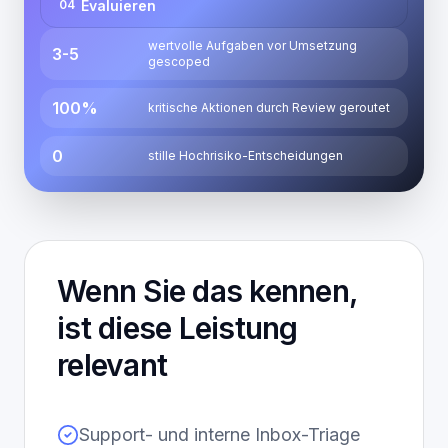
Evaluieren
0
4
wertvolle Aufgaben vor Umsetzung
3-5
gescoped
100%
kritische Aktionen durch Review geroutet
0
stille Hochrisiko-Entscheidungen
Wenn Sie das kennen,
ist diese Leistung
relevant
Support- und interne Inbox-Triage