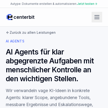
Autype: Dokumente erstellen & automatisieren.
Jetzt testen
centerbit
Start
Produkte
Zurück zu allen Leistungen
AI AGENTS
Facio Agent
AI Agents für klar
Placet Messenger
abgegrenzte Aufgaben mit
Autype Documents
menschlicher Kontrolle an
AI Security Platform
den wichtigen Stellen.
Enterprise Knowledge Base
Wir verwandeln vage KI-Ideen in konkrete
JsonCut Media
Agents: klarer Scope, angebundene Tools,
Json2doc Documents
messbare Ergebnisse und Eskalationswege,