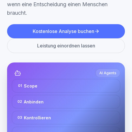
Leistungen
wenn eine Entscheidung einen Menschen
Blog
braucht.
Kontakt
Kostenlose Analyse buchen
ENGLISH
Leistung einordnen lassen
AI Agents
Scope
0
1
Anbinden
0
2
Kontrollieren
0
3