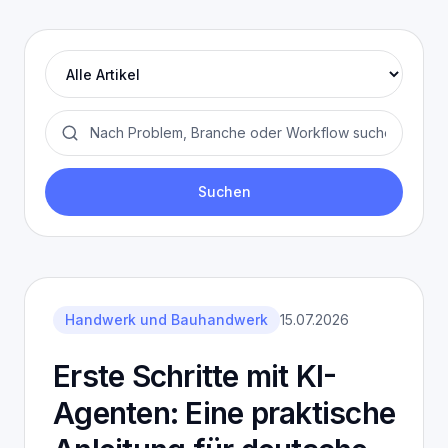
Leistungen
Blog
Kontakt
Kategorien
Blog durchsuchen
ENGLISH
Suchen
Handwerk und Bauhandwerk
15.07.2026
Erste Schritte mit KI-
Agenten: Eine praktische