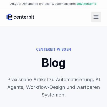
Autype: Dokumente erstellen & automatisieren.
Jetzt testen
centerbit
Start
Produkte
Facio Agent
CENTERBIT WISSEN
Placet Messenger
Blog
Autype Documents
AI Security Platform
Praxisnahe Artikel zu Automatisierung, AI
Enterprise Knowledge Base
Agents, Workflow-Design und wartbaren
JsonCut Media
Systemen.
Json2doc Documents